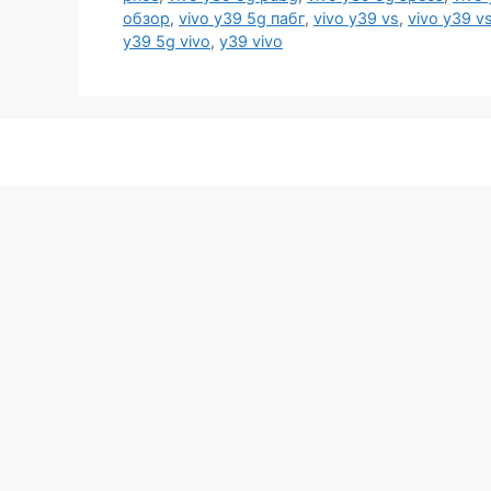
обзор
,
vivo y39 5g пабг
,
vivo y39 vs
,
vivo y39 v
y39 5g vivo
,
y39 vivo