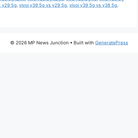
s y29 5g
,
vivoi y39 5g vs y29 5g
,
vivoi y39 5g vs y38 5g
,
© 2026 MP News Junction
• Built with
GeneratePress