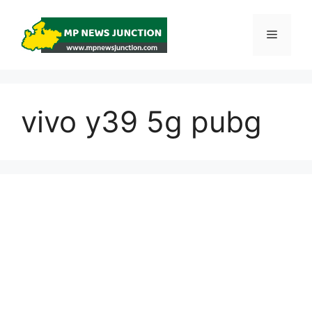
Skip
to
Menu
content
vivo y39 5g pubg