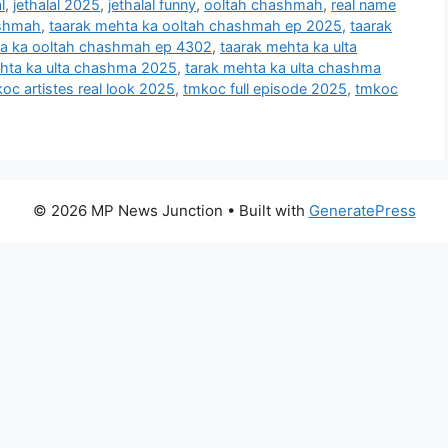
l
,
jethalal 2025
,
jethalal funny
,
ooltah chashmah
,
real name
ashmah
,
taarak mehta ka ooltah chashmah ep 2025
,
taarak
ta ka ooltah chashmah ep 4302
,
taarak mehta ka ulta
hta ka ulta chashma 2025
,
tarak mehta ka ulta chashma
oc artistes real look 2025
,
tmkoc full episode 2025
,
tmkoc
© 2026 MP News Junction
• Built with
GeneratePress