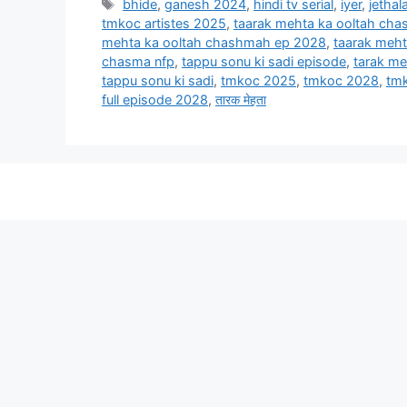
Tags
bhide
,
ganesh 2024
,
hindi tv serial
,
iyer
,
jethala
tmkoc artistes 2025
,
taarak mehta ka ooltah ch
mehta ka ooltah chashmah ep 2028
,
taarak meh
chasma nfp
,
tappu sonu ki sadi episode
,
tarak me
tappu sonu ki sadi
,
tmkoc 2025
,
tmkoc 2028
,
tmk
full episode 2028
,
तारक मेहता