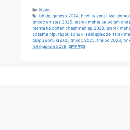
Categories
News
Tags
bhide
,
ganesh 2024
,
hindi tv serial
,
iyer
,
jethala
tmkoc artistes 2025
,
taarak mehta ka ooltah ch
mehta ka ooltah chashmah ep 2028
,
taarak meh
chasma nfp
,
tappu sonu ki sadi episode
,
tarak me
tappu sonu ki sadi
,
tmkoc 2025
,
tmkoc 2028
,
tmk
full episode 2028
,
तारक मेहता