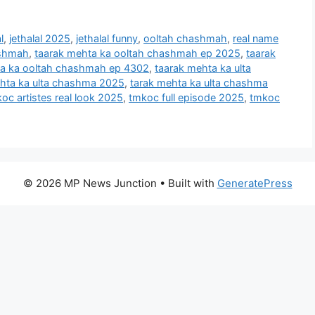
l
,
jethalal 2025
,
jethalal funny
,
ooltah chashmah
,
real name
ashmah
,
taarak mehta ka ooltah chashmah ep 2025
,
taarak
ta ka ooltah chashmah ep 4302
,
taarak mehta ka ulta
hta ka ulta chashma 2025
,
tarak mehta ka ulta chashma
oc artistes real look 2025
,
tmkoc full episode 2025
,
tmkoc
© 2026 MP News Junction
• Built with
GeneratePress