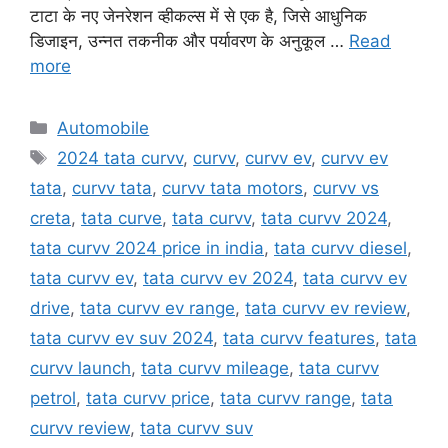
टाटा के नए जेनरेशन व्हीकल्स में से एक है, जिसे आधुनिक
डिजाइन, उन्नत तकनीक और पर्यावरण के अनुकूल …
Read
more
Categories
Automobile
Tags
2024 tata curvv
,
curvv
,
curvv ev
,
curvv ev
tata
,
curvv tata
,
curvv tata motors
,
curvv vs
creta
,
tata curve
,
tata curvv
,
tata curvv 2024
,
tata curvv 2024 price in india
,
tata curvv diesel
,
tata curvv ev
,
tata curvv ev 2024
,
tata curvv ev
drive
,
tata curvv ev range
,
tata curvv ev review
,
tata curvv ev suv 2024
,
tata curvv features
,
tata
curvv launch
,
tata curvv mileage
,
tata curvv
petrol
,
tata curvv price
,
tata curvv range
,
tata
curvv review
,
tata curvv suv