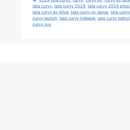
tata curvv
,
tata curvv 2024
,
tata curvv 2024 price 
tata curvv ev drive
,
tata curvv ev range
,
tata curvv
curvv launch
,
tata curvv mileage
,
tata curvv petrol
curvv suv