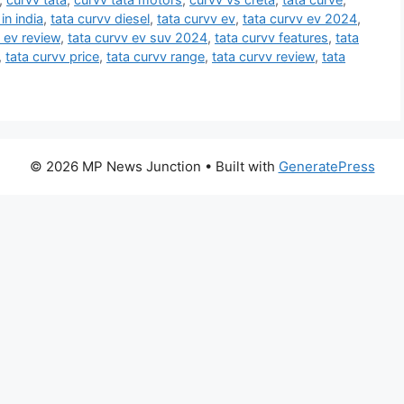
in india
,
tata curvv diesel
,
tata curvv ev
,
tata curvv ev 2024
,
 ev review
,
tata curvv ev suv 2024
,
tata curvv features
,
tata
,
tata curvv price
,
tata curvv range
,
tata curvv review
,
tata
© 2026 MP News Junction
• Built with
GeneratePress