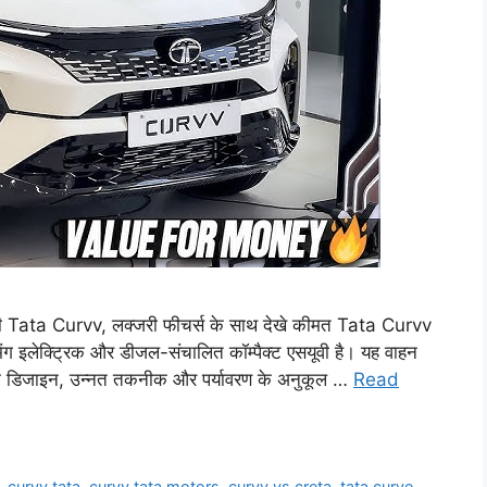
ही Tata Curvv, लक्जरी फीचर्स के साथ देखे कीमत Tata Curvv
िंग इलेक्ट्रिक और डीजल-संचालित कॉम्पैक्ट एसयूवी है। यह वाहन
ुनिक डिजाइन, उन्नत तकनीक और पर्यावरण के अनुकूल …
Read
,
curvv tata
,
curvv tata motors
,
curvv vs creta
,
tata curve
,