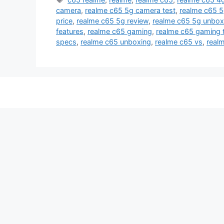
camera
,
realme c65 5g camera test
,
realme c65 5g
price
,
realme c65 5g review
,
realme c65 5g unbox
features
,
realme c65 gaming
,
realme c65 gaming 
specs
,
realme c65 unboxing
,
realme c65 vs
,
real