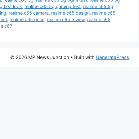
 first look
,
realme c65 5g gaming test
,
realme c65 5g
ing
,
realme c65 camera
,
realme c65 design
,
realme c65
test
,
realme c65 price
,
realme c65 review
,
realme c65
me c67
© 2026 MP News Junction
• Built with
GeneratePress