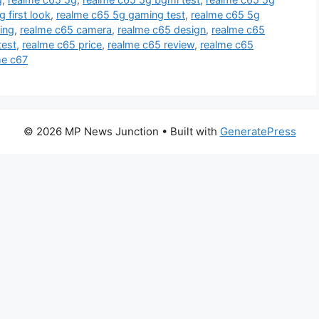
 first look
,
realme c65 5g gaming test
,
realme c65 5g
ing
,
realme c65 camera
,
realme c65 design
,
realme c65
test
,
realme c65 price
,
realme c65 review
,
realme c65
me c67
© 2026 MP News Junction
• Built with
GeneratePress