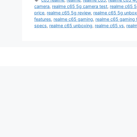
camera
,
realme c65 5g camera test
,
realme c65 5g
price
,
realme c65 5g review
,
realme c65 5g unbox
features
,
realme c65 gaming
,
realme c65 gaming 
specs
,
realme c65 unboxing
,
realme c65 vs
,
real