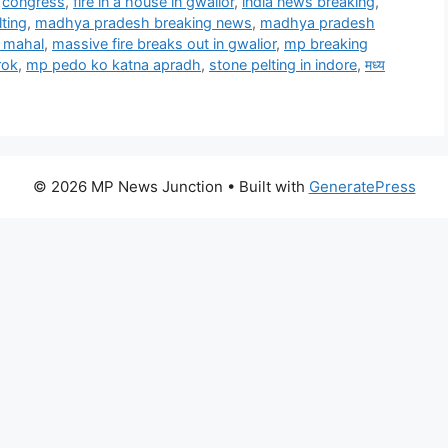
,
congress
,
fire in a house in gwalior
,
india news breaking
,
lting
,
madhya pradesh breaking news
,
madhya pradesh
g mahal
,
massive fire breaks out in gwalior
,
mp breaking
rok
,
mp pedo ko katna apradh
,
stone pelting in indore
,
मध्य
© 2026 MP News Junction
• Built with
GeneratePress