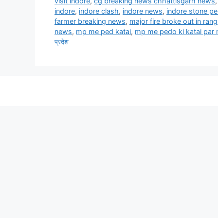
visit indore
,
cg breaking news chhattisgarh news
indore
,
indore clash
,
indore news
,
indore stone pe
farmer breaking news
,
major fire broke out in ran
news
,
mp me ped katai
,
mp me pedo ki katai par 
प्रदेश