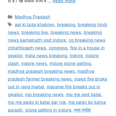
दी है। यह फैसला राज्य में …
Read more
Categories
Madhya Pradesh
Tags
aaj ki taza khabren
,
breaking
,
breaking hindi
news
,
breaking live
,
breaking news
,
breaking
news kamalnath visit indore
,
cg breaking news
chhattisgarh news
,
congress
,
fire in a house in
gwalior
,
india news breaking
,
indore
,
indore
clash
,
indore news
,
indore stone pelting
,
madhya pradesh breaking news
,
madhya
pradesh farmer breaking news
,
major fire broke
out in rang mahal
,
massive fire breaks out in
gwalior
,
mp breaking news
,
mp me ped katai
,
mp me pedo ki katai par rok
,
mp pedo ko katna
apradh
,
stone pelting in indore
,
मध्य प्रदेश