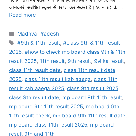
जानकारी संबंधित स्कूल से प्राप्त कर सकते हैं। ध्यान रहे कि …
Read more
Categories
Madhya Pradesh
Tags
#9th & 11th result
,
#class 9th & 11th result
2025
,
#how to check mp board class 9th & 11th
result 2025
,
11th result
,
9th result
,
9vi ka result
,
class 11th result date
,
class 11th result date
2025
,
class 11th result kab aaega
,
class 11th
result kab aaega 2025
,
class 9th result 2025
,
class 9th result date
,
mp board 9th 11th result
,
mp board 9th 11th result 2025
,
mp board 9th
11th result check
,
mp board 9th 11th result date
,
mp board class 11th result 2025
,
mp board
result 9th and 11th