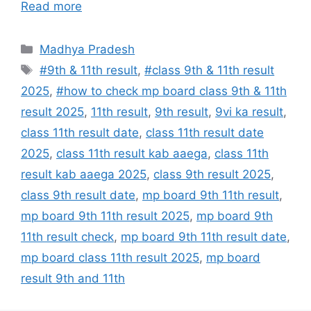
Read more
Categories
Madhya Pradesh
Tags
#9th & 11th result
,
#class 9th & 11th result
2025
,
#how to check mp board class 9th & 11th
result 2025
,
11th result
,
9th result
,
9vi ka result
,
class 11th result date
,
class 11th result date
2025
,
class 11th result kab aaega
,
class 11th
result kab aaega 2025
,
class 9th result 2025
,
class 9th result date
,
mp board 9th 11th result
,
mp board 9th 11th result 2025
,
mp board 9th
11th result check
,
mp board 9th 11th result date
,
mp board class 11th result 2025
,
mp board
result 9th and 11th