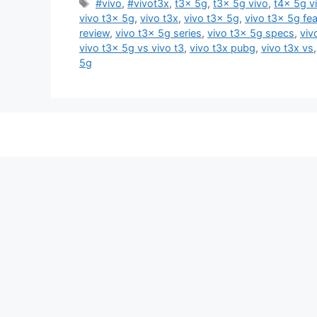
Tags
#vivo
,
#vivot3x
,
t3x 5g
,
t3x 5g vivo
,
t4x 5g v
vivo t3x 5g
,
vivo t3x
,
vivo t3x 5g
,
vivo t3x 5g fe
review
,
vivo t3x 5g series
,
vivo t3x 5g specs
,
viv
vivo t3x 5g vs vivo t3
,
vivo t3x pubg
,
vivo t3x vs
5g