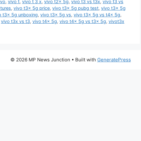
ivo
,
vivo t
,
vivo t 3 x
,
vivo t2x 5g
,
vivo t3 vs t3x
,
vivo t3 vs
atures
,
vivo t3x 5g price
,
vivo t3x 5g pubg test
,
vivo t3x 5g
o t3x 5g unboxing
,
vivo t3x 5g vs
,
vivo t3x 5g vs t4x 5g
,
,
vivo t3x vs t3
,
vivo t4x 5g
,
vivo t4x 5g vs t3x 5g
,
vivot3x
© 2026 MP News Junction
• Built with
GeneratePress