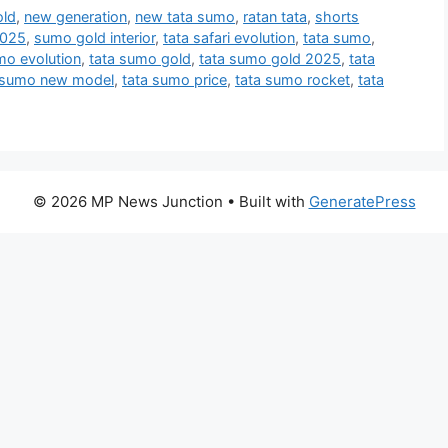
old
,
new generation
,
new tata sumo
,
ratan tata
,
shorts
2025
,
sumo gold interior
,
tata safari evolution
,
tata sumo
,
mo evolution
,
tata sumo gold
,
tata sumo gold 2025
,
tata
 sumo new model
,
tata sumo price
,
tata sumo rocket
,
tata
© 2026 MP News Junction
• Built with
GeneratePress