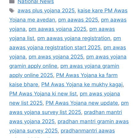
Categories
National News
Tags
awas plus yojana 2025
,
kaise kare PM Awas
Yojana me avedan
,
pm aawas 2025
,
pm aawas
yojana
,
pm aawas yojana 2025
,
pm aawas
yojana list
,
pm aawas yojana registration
,
pm
aawas yojana registration start 2025
,
pm awas
yojana
,
pm awas yojana 2025
,
pm awas yojana
gramin apply online
,
pm awas yojana gramin
apply online 2025
,
PM Awas Yojana ka farm
kaise bhare
,
PM Awas Yojana ke mukhy kagaj
,
PM Awas Yojana ki new list
,
pm awas yojana
new list 2025
,
PM Awas Yojana new update
,
pm
awas yojana survey list 2025
,
pradhan mantri
awas yojana 2025
,
pradhan mantri gramin awas
yojana survey 2025
,
pradhanmantri aawas