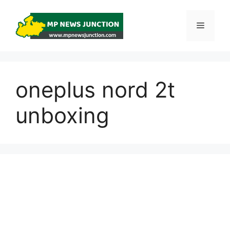
Skip
to
Menu
content
oneplus nord 2t
unboxing