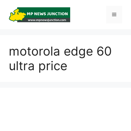
Skip
to
Menu
content
motorola edge 60
ultra price