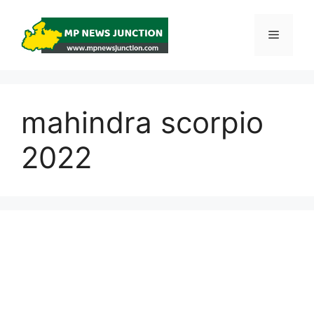
Skip
to
Menu
content
mahindra scorpio
2022