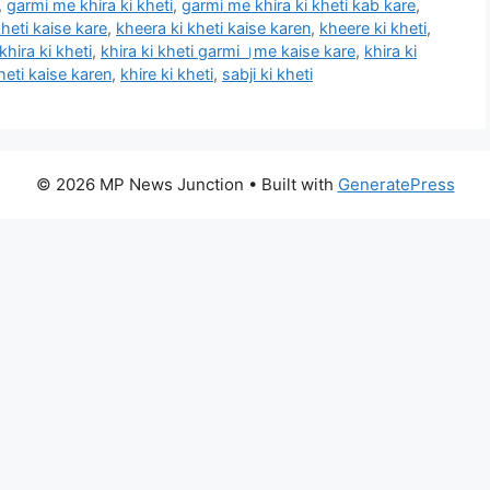
,
garmi me khira ki kheti
,
garmi me khira ki kheti kab kare
,
heti kaise kare
,
kheera ki kheti kaise karen
,
kheere ki kheti
,
khira ki kheti
,
khira ki kheti garmi ।me kaise kare
,
khira ki
kheti kaise karen
,
khire ki kheti
,
sabji ki kheti
© 2026 MP News Junction
• Built with
GeneratePress