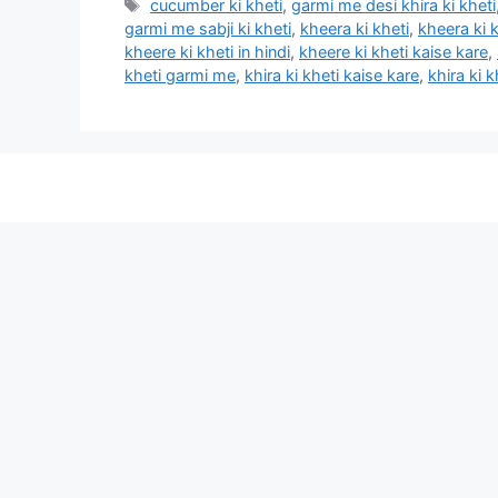
Tags
cucumber ki kheti
,
garmi me desi khira ki kheti
garmi me sabji ki kheti
,
kheera ki kheti
,
kheera ki k
kheere ki kheti in hindi
,
kheere ki kheti kaise kare
,
kheti garmi me
,
khira ki kheti kaise kare
,
khira ki 