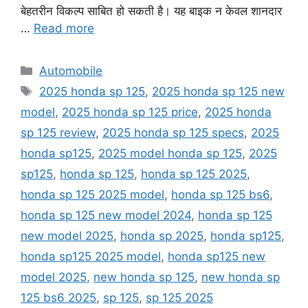
बेहतरीन विकल्प साबित हो सकती है। यह बाइक न केवल शानदार
…
Read more
Categories
Automobile
Tags
2025 honda sp 125
,
2025 honda sp 125 new
model
,
2025 honda sp 125 price
,
2025 honda
sp 125 review
,
2025 honda sp 125 specs
,
2025
honda sp125
,
2025 model honda sp 125
,
2025
sp125
,
honda sp 125
,
honda sp 125 2025
,
honda sp 125 2025 model
,
honda sp 125 bs6
,
honda sp 125 new model 2024
,
honda sp 125
new model 2025
,
honda sp 2025
,
honda sp125
,
honda sp125 2025 model
,
honda sp125 new
model 2025
,
new honda sp 125
,
new honda sp
125 bs6 2025
,
sp 125
,
sp 125 2025