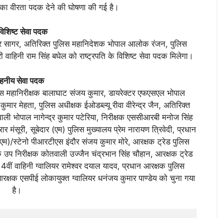
ि का वीरता पदक देने की घोषणा की गई है।
ें विशिष्‍ट सेवा पदक
र सागर, अतिरिक्‍त पुलिस महानिदेशक भोपाल आलोक रंजन, पुलिस
वाहिनी राम सिंह बघेल को राष्‍ट्रपति के विशिष्‍ट सेवा पदक मिलेगा।
हनीय सेवा पदक
लिस महानिरीक्षक बालाघाट संजय कुमार, डायरेक्‍टर एफएसएल भोपाल
ार मेहता, पुलिस अधीक्षक ईओडब्‍ल्‍यू रीवा वीरेन्‍द्र जैन, अतिरिक्‍त
तवाली भोपाल नागेन्‍द्र कुमार पटेरिया, निरीक्षक एससीआरबी मनोज सिंह
मंसूरी, सूबेदार (एम) पुलिस मुख्‍यालय प्रेम नारायण त्रिवेदी, प्रधान
(एम)/स्‍टेनो पीआरटीएस इंदौर संजय कुमार मोरे, आरक्षक ट्रेड पुलिस
ायक उप निरीक्षक कोतवाली उज्‍जैन चंद्रभान सिंह चौहान, आरक्षक ट्रेड
4वीं वाहिनी ग्‍वालियर रामेश्‍वर दयाल यादव, प्रधान आरक्षक पुलिस
्षक एसपीई लोकायुक्‍त ग्‍वालियर धनंजय कुमार पाण्‍डेय को चुना गया
है।